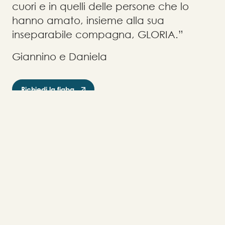
cuori e in quelli delle persone che lo
hanno amato, insieme alla sua
inseparabile compagna, GLORIA.”
Giannino e Daniela
Richiedi la fiaba
U
L
T
I
M
E
N
E
W
S
Scopri le ultime novità e
aggiornamenti sulla
Fondazione Grenfellove.