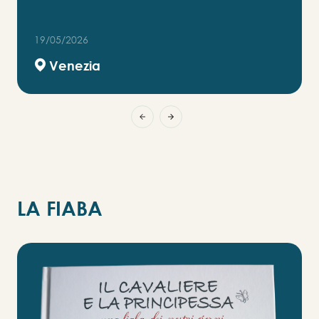
19/05/2026
Venezia
L
A
F
I
A
B
A