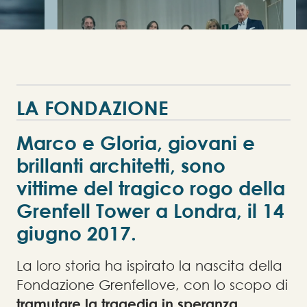
L
A
F
O
N
D
A
Z
I
O
N
E
Marco e Gloria, giovani e
brillanti architetti, sono
vittime del tragico rogo della
Grenfell Tower a Londra, il 14
giugno 2017.
La loro storia ha ispirato la nascita della
Fondazione Grenfellove, con lo scopo di
tramutare la tragedia in speranza
,