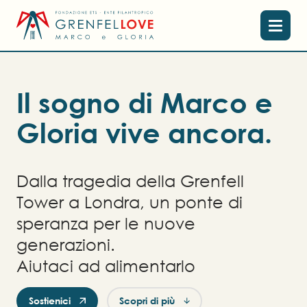
I
l
s
o
g
n
o
d
i
M
a
r
c
o
e
G
l
o
r
i
a
v
i
v
e
a
n
c
o
r
a
.
Dalla tragedia della Grenfell
Tower a Londra, un ponte di
speranza per le nuove
generazioni.
Aiutaci ad alimentarlo
Sostienici
Scopri di più