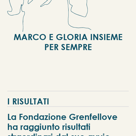
M
A
R
C
O
E
G
L
O
R
I
A
I
N
S
I
E
M
E
P
E
R
S
E
M
P
R
E
I
R
I
S
U
L
T
A
T
I
La Fondazione Grenfellove
ha raggiunto risultati