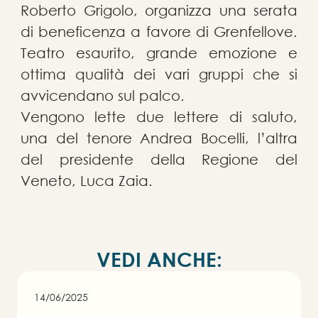
Roberto Grigolo, organizza una serata
di beneficenza a favore di Grenfellove.
Teatro esaurito, grande emozione e
ottima qualità dei vari gruppi che si
avvicendano sul palco.
Vengono lette due lettere di saluto,
una del tenore Andrea Bocelli, l’altra
del presidente della Regione del
Veneto, Luca Zaia.
V
E
D
I
A
N
C
H
E
:
14/06/2025