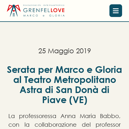
2
5
M
a
g
g
i
o
2
0
1
9
Serata per Marco e Gloria
al Teatro Metropolitano
Astra di San Donà di
Piave (VE)
La professoressa Anna Maria Babbo,
con la collaborazione del professor