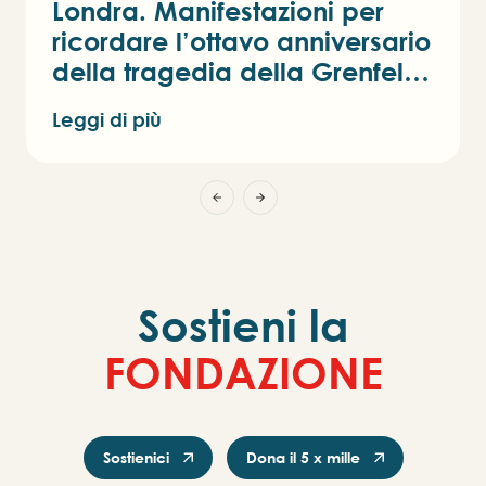
Londra. Manifestazioni per
ricordare l’ottavo anniversario
della tragedia della Grenfell
Tower
Leggi di più
Sostieni la
F
O
N
D
A
Z
I
O
N
E
Sostienici
Dona il 5 x mille