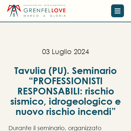
0
3
L
u
g
l
i
o
2
0
2
4
Tavulia (PU). Seminario
“PROFESSIONISTI
RESPONSABILI: rischio
sismico, idrogeologico e
nuovo rischio incendi”
Durante il seminario, organizzato