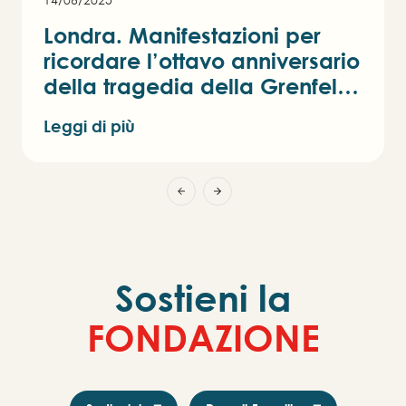
Londra. Manifestazioni per
ricordare l’ottavo anniversario
della tragedia della Grenfell
Tower
Leggi di più
Sostieni la
F
O
N
D
A
Z
I
O
N
E