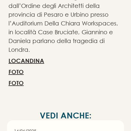
dall’Ordine degli Architetti della
provincia di Pesaro e Urbino presso
l’Auditorium Della Chiara Workspaces,
in località Case Bruciate, Giannino e
Daniela parlano della tragedia di
Londra.
LOCANDINA
FOTO
FOTO
V
E
D
I
A
N
C
H
E
:
14/06/2025